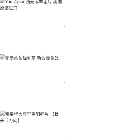
·
·
·