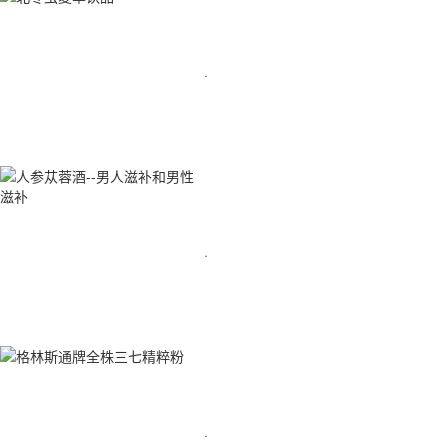
·
·
·