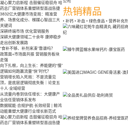
凝心聚力启新程 击鼓催征稳驭舟 哈
热销精品
药总厂营销体系重塑转型首战告捷
3832亿大健康市场变局：精准营
养、场景化成分、梯媒心智战三大
• 补钙
• 补血
• 绿色食品
• 营养补充
关键词
深耕终端市场 优化营销服务
深耕大健康领域二十余年 康婷稳步
走出创新发展路
“食补不够、补剂来凑”靠谱吗？
政策面+市场面共振 营销服务板块
走强
向下扎根，向上生长：养能健的“慢”
逻辑如何跑赢流量“快”时代？
营销增长陷入死局：不是流量见
顶，是底层逻辑彻底失衡｜论变五
十人·全域经营
从流量内卷到信任增长：大健康产
业信任营销体系发布
数据赋能·合规护航·长效经营 | 鲸鸿
动能重塑大健康行业增长新范式
凝心聚力启新程 击鼓催征稳驭舟 哈
药总厂营销体系重塑转型首战告捷