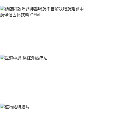
·
·
·