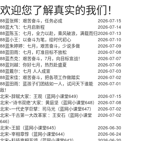
欢迎您了解真实的我们！
88蓝张辉：艰苦奋斗，任务必成
2026-07-15
88蓝大飞：七月启新程
2026-07-14
88蓝陈玉：七月，全力以赴，乘风破浪，满载而归
2026-07-13
88蓝小王：以奋斗为笔，绘时代初心
2026-07-10
88蓝朱婷婷：七月，艰苦奋斗，少说多做
2026-07-09
88蓝田雨：七月，盯准目标不放松
2026-07-08
88蓝杰克：艰苦奋斗，7月，向目标宣战！
2026-07-07
88蓝刘越：你好七月，热烈赴盛夏
2026-07-06
88蓝戴尔：七月 人人成宣
2026-07-03
88蓝宋佳：艰苦奋斗，把各项工作做踏实
2026-07-02
88蓝田雨：蓝孩子们团结如一人，试问天下谁能
2026-07-01
敌！
北宋~辞赋大家：王观（蓝网小课堂649）
2026-07-15
北宋~“诗书双绝”大家：黄庭坚（蓝网小课堂648）
2026-07-08
北宋~一代史学巨擘：司马光（蓝网小课堂647）
2026-07-02
北宋~千古第一大改革家 ：王安石（蓝网小课堂
2026-07-02
646）
北宋~王韶（蓝网小课堂645）
2026-06-30
北宋~宰相章惇（蓝网小课堂644）
2026-06-24
北宋~科技宰相苏颂（蓝网小课堂643）
2026-06-20