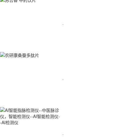
·
·
·